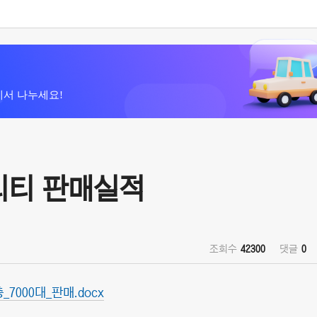
에서 나누세요!
빌리티 판매실적
조회수
42300
댓글
0
_7000대_판매.docx