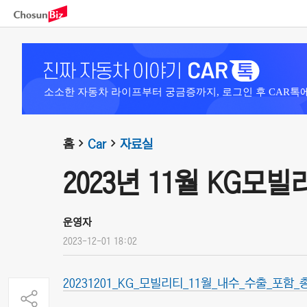
소소한 자동차 라이프부터 궁금증까지, 로그인 후 CAR톡
홈
Car
자료실
2023년 11월 KG모
운영자
2023-12-01 18:02
20231201_KG_모빌리티_11월_내수_수출_포함_총