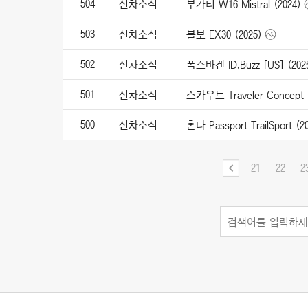
504
신차소식
부가티 W16 Mistral (2024)
503
신차소식
볼보 EX30 (2025)
502
신차소식
폭스바겐 ID.Buzz [US] (202
501
신차소식
스카우트 Traveler Concept 
500
신차소식
혼다 Passport TrailSport (2
21
22
2