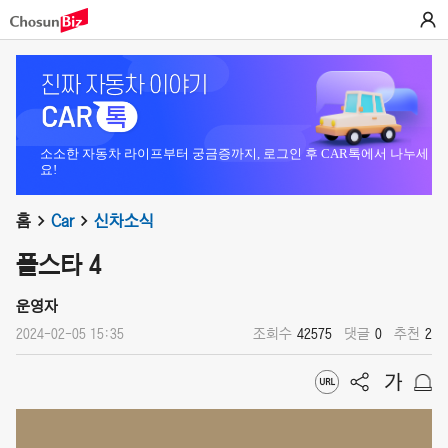
소소한 자동차 라이프부터 궁금증까지, 로그인 후 CAR톡에서 나누세
요!
홈
Car
신차소식
폴스타 4
운영자
2024-02-05 15:35
조회수
42575
댓글
0
추천
2