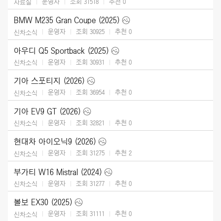
운영자
조회 31518
추천
0
자료실
BMW M235 Gran Coupe (2025)
운영자
조회 30925
추천
0
신차소식
아우디 Q5 Sportback (2025)
운영자
조회 30931
추천
0
신차소식
기아 스포티지 (2026)
운영자
조회 36954
추천
0
신차소식
기아 EV9 GT (2026)
운영자
조회 32821
추천
0
신차소식
현대차 아이오닉9 (2026)
운영자
조회 31275
추천
2
신차소식
부가티 W16 Mistral (2024)
운영자
조회 31277
추천
0
신차소식
볼보 EX30 (2025)
운영자
조회 31111
추천
0
신차소식