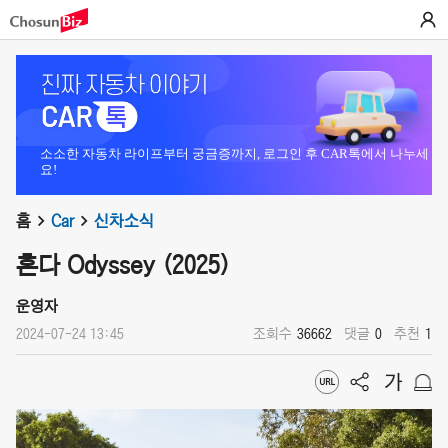
소소한 자동차 라이프부터 궁금증까지, 로그인 후 CAR톡에서 나누세
요!
홈
Car
신차소식
혼다 Odyssey (2025)
운영자
2024-07-24 13:45
조회수
36662
댓글
0
추천
1