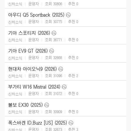
운영자
조회 30806
추천
0
신차소식
아우디 Q5 Sportback (2025)
운영자
조회 30775
추천
0
신차소식
기아 스포티지 (2026)
운영자
조회 36771
추천
0
신차소식
기아 EV9 GT (2026)
운영자
조회 32668
추천
0
신차소식
현대차 아이오닉9 (2026)
운영자
조회 31096
추천
2
신차소식
부가티 W16 Mistral (2024)
운영자
조회 31072
추천
0
신차소식
볼보 EX30 (2025)
운영자
조회 30909
추천
0
신차소식
폭스바겐 ID.Buzz [US] (2025)
운영자
조회 32673
추천
3
신차소식