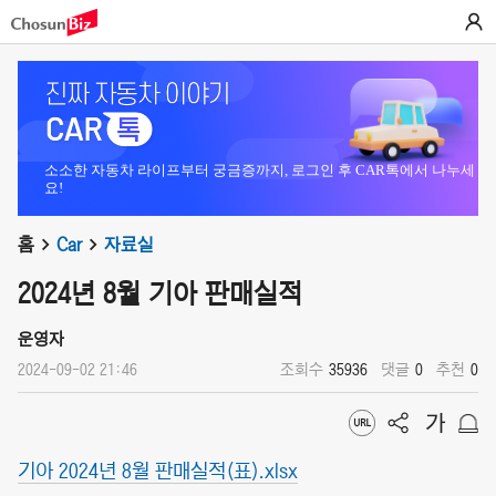
소소한 자동차 라이프부터 궁금증까지, 로그인 후 CAR톡에서 나누세
요!
홈
Car
자료실
2024년 8월 기아 판매실적
운영자
2024-09-02 21:46
조회수
35936
댓글
0
추천
0
기아 2024년 8월 판매실적(표).xlsx