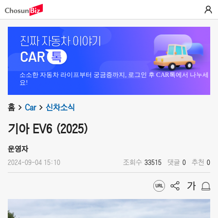
소소한 자동차 라이프부터 궁금증까지, 로그인 후 CAR톡에서 나누세
요!
홈
Car
신차소식
기아 EV6 (2025)
운영자
2024-09-04 15:10
조회수
33515
댓글
0
추천
0