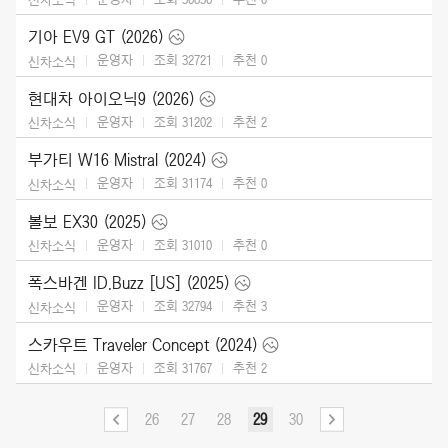
기아 EV9 GT (2026)
운영자
조회 32721
추천
0
신차소식
현대차 아이오닉9 (2026)
운영자
조회 31202
추천
2
신차소식
부가티 W16 Mistral (2024)
운영자
조회 31174
추천
0
신차소식
볼보 EX30 (2025)
운영자
조회 31010
추천
0
신차소식
폭스바겐 ID.Buzz [US] (2025)
운영자
조회 32794
추천
3
신차소식
스카우트 Traveler Concept (2024)
운영자
조회 31767
추천
2
신차소식
26
27
28
29
30