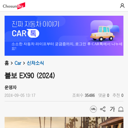
소소한 자동차 라이프부터 궁금증까지, 로그인 후 CAR톡에서 나누세
요!
홈
Car
신차소식
볼보 EX90 (2024)
운영자
2024-09-05 13:17
조회수
35486
댓글
0
추천
0