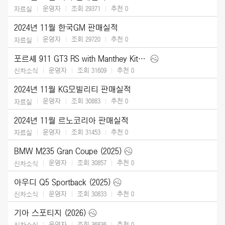
운영자
조회 29371
추천
0
자료실
2024년 11월 한국GM 판매실적
운영자
조회 29720
추천
0
자료실
포르셰 911 GT3 RS with Manthey Kit (2025)
운영자
조회 31609
추천
0
신차소식
2024년 11월 KG모빌리티 판매실적
운영자
조회 30883
추천
0
자료실
2024년 11월 르노코리아 판매실적
운영자
조회 31453
추천
0
자료실
BMW M235 Gran Coupe (2025)
운영자
조회 30857
추천
0
신차소식
아우디 Q5 Sportback (2025)
운영자
조회 30833
추천
0
신차소식
기아 스포티지 (2026)
운영자
조회 36836
추천
0
신차소식