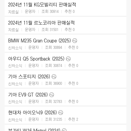
2024년 11월 KG모빌리티 판매실적
운영자
조회 30914
추천
0
자료실
2024년 11월 르노코리아 판매실적
운영자
조회 31501
추천
0
자료실
BMW M235 Gran Coupe (2025)
운영자
조회 30894
추천
0
신차소식
아우디 Q5 Sportback (2025)
운영자
조회 30874
추천
0
신차소식
기아 스포티지 (2026)
운영자
조회 36900
추천
0
신차소식
기아 EV9 GT (2026)
운영자
조회 32783
추천
0
신차소식
현대차 아이오닉9 (2026)
운영자
조회 31235
추천
2
신차소식
부가티 W16 Mistral (2024)