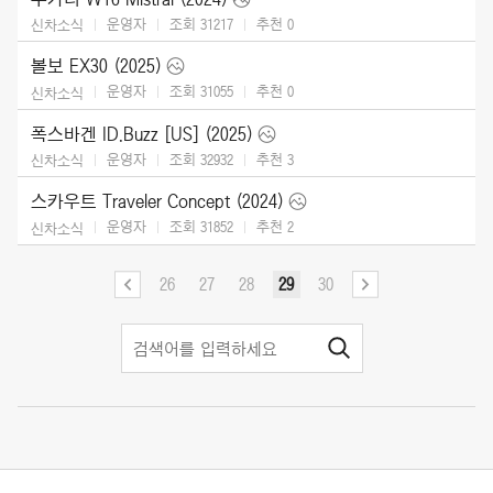
운영자
조회 31217
추천
0
신차소식
볼보 EX30 (2025)
운영자
조회 31055
추천
0
신차소식
폭스바겐 ID.Buzz [US] (2025)
운영자
조회 32932
추천
3
신차소식
스카우트 Traveler Concept (2024)
운영자
조회 31852
추천
2
신차소식
26
27
28
29
30