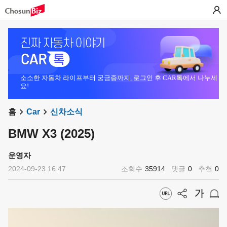
소소한 자동차 라이프부터 궁금증까지, 로그인 후 CAR톡에서 나누세
요!
홈
Car
신차소식
BMW X3 (2025)
운영자
2024-09-23 16:47
조회수
35914
댓글
0
추천
0