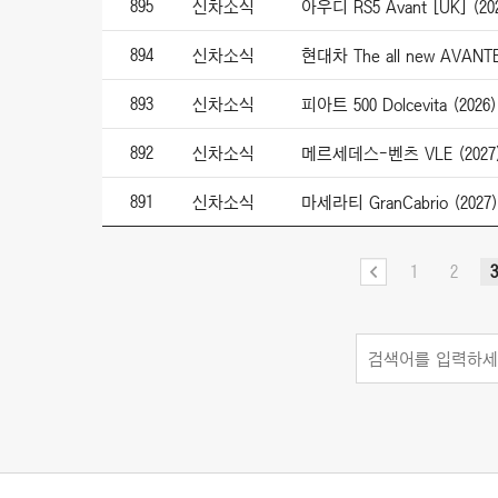
895
신차소식
아우디 RS5 Avant [UK] (20
894
신차소식
현대차 The all new AVANT
893
신차소식
피아트 500 Dolcevita (2026)
892
신차소식
메르세데스-벤츠 VLE (2027
891
신차소식
마세라티 GranCabrio (2027)
1
2
3