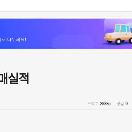
에서 나누세요!
판매실적
조회수
29885
댓글
0