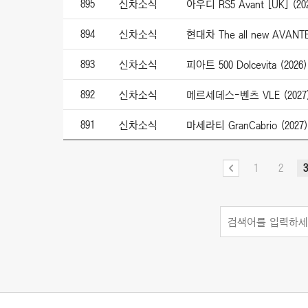
895
신차소식
아우디 RS5 Avant [UK] (20
894
신차소식
현대차 The all new AVANT
893
신차소식
피아트 500 Dolcevita (2026)
892
신차소식
메르세데스-벤츠 VLE (2027
891
신차소식
마세라티 GranCabrio (2027)
1
2
3