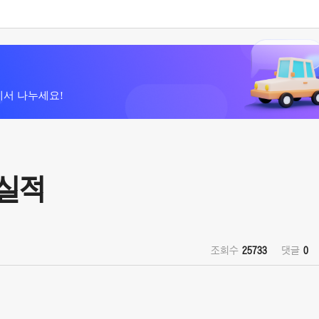
에서 나누세요!
매실적
조회수
25733
댓글
0