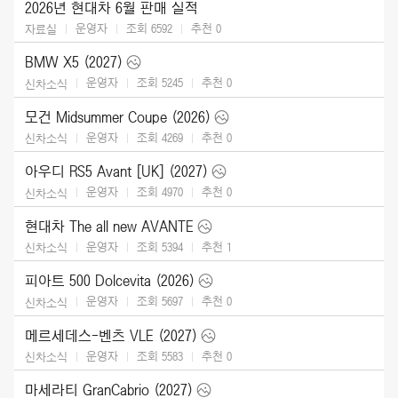
2026년 현대차 6월 판매 실적
운영자
조회 6592
추천
0
자료실
BMW X5 (2027)
운영자
조회 5245
추천
0
신차소식
모건 Midsummer Coupe (2026)
운영자
조회 4269
추천
0
신차소식
아우디 RS5 Avant [UK] (2027)
운영자
조회 4970
추천
0
신차소식
현대차 The all new AVANTE
운영자
조회 5394
추천
1
신차소식
피아트 500 Dolcevita (2026)
운영자
조회 5697
추천
0
신차소식
메르세데스-벤츠 VLE (2027)
운영자
조회 5583
추천
0
신차소식
마세라티 GranCabrio (2027)