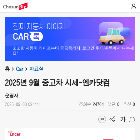
소소한 자동차 라이프부터 궁금증까지, 로그인 후 CAR톡에서 나누세
요!
홈
Car
자료실
2025년 9월 중고차 시세-엔카닷컴
운영자
2025-09-03 09:44
조회수
24764
댓글
0
추천
0