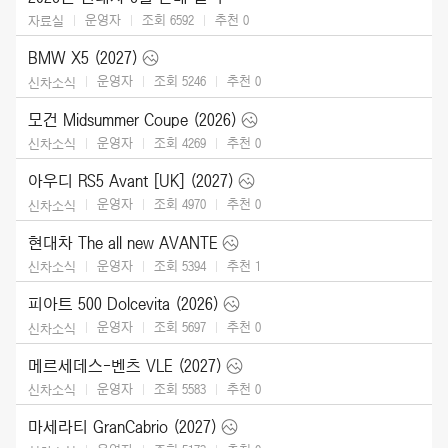
운영자
조회 6592
추천
0
자료실
BMW X5 (2027)
운영자
조회 5246
추천
0
신차소식
모건 Midsummer Coupe (2026)
운영자
조회 4269
추천
0
신차소식
아우디 RS5 Avant [UK] (2027)
운영자
조회 4970
추천
0
신차소식
현대차 The all new AVANTE
운영자
조회 5394
추천
1
신차소식
피아트 500 Dolcevita (2026)
운영자
조회 5697
추천
0
신차소식
메르세데스-벤츠 VLE (2027)
운영자
조회 5583
추천
0
신차소식
마세라티 GranCabrio (2027)