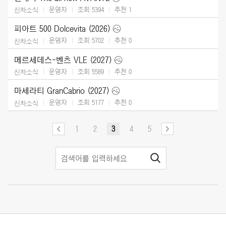
운영자
조회 5394
추천
1
신차소식
피아트 500 Dolcevita (2026)
운영자
조회 5702
추천
0
신차소식
메르세데스-벤츠 VLE (2027)
운영자
조회 5589
추천
0
신차소식
마세라티 GranCabrio (2027)
운영자
조회 5177
추천
0
신차소식
1
2
3
4
5