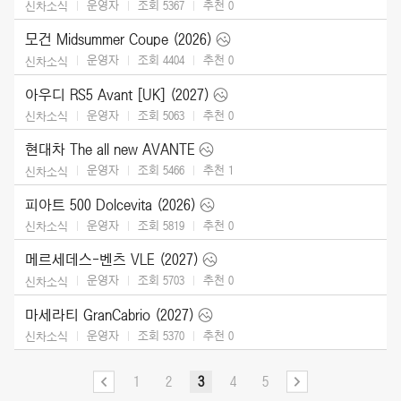
운영자
조회 5367
추천
0
신차소식
모건 Midsummer Coupe (2026)
운영자
조회 4404
추천
0
신차소식
아우디 RS5 Avant [UK] (2027)
운영자
조회 5063
추천
0
신차소식
현대차 The all new AVANTE
운영자
조회 5466
추천
1
신차소식
피아트 500 Dolcevita (2026)
운영자
조회 5819
추천
0
신차소식
메르세데스-벤츠 VLE (2027)
운영자
조회 5703
추천
0
신차소식
마세라티 GranCabrio (2027)
운영자
조회 5370
추천
0
신차소식
1
2
3
4
5