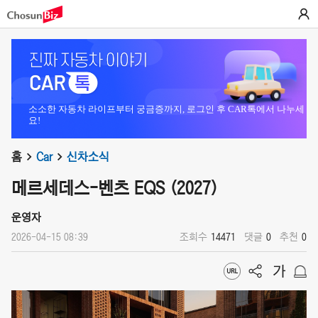
소소한 자동차 라이프부터 궁금증까지, 로그인 후 CAR톡에서 나누세
요!
홈
Car
신차소식
메르세데스-벤츠 EQS (2027)
운영자
2026-04-15 08:39
조회수
14471
댓글
0
추천
0