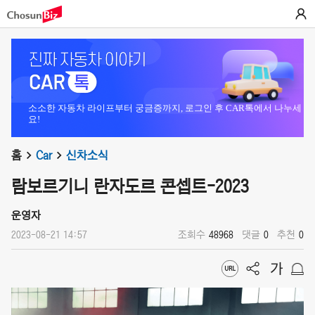
소소한 자동차 라이프부터 궁금증까지, 로그인 후 CAR톡에서 나누세
요!
홈
Car
신차소식
람보르기니 란자도르 콘셉트-2023
운영자
2023-08-21 14:57
조회수
48968
댓글
0
추천
0