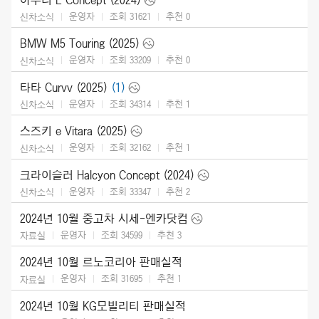
운영자
조회 31621
추천
0
신차소식
BMW M5 Touring (2025)
운영자
조회 33209
추천
0
신차소식
타타 Curvv (2025)
(1)
운영자
조회 34314
추천
1
신차소식
스즈키 e Vitara (2025)
운영자
조회 32162
추천
1
신차소식
크라이슬러 Halcyon Concept (2024)
운영자
조회 33347
추천
2
신차소식
2024년 10월 중고차 시세-엔카닷컴
운영자
조회 34599
추천
3
자료실
2024년 10월 르노코리아 판매실적
운영자
조회 31695
추천
1
자료실
2024년 10월 KG모빌리티 판매실적