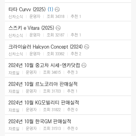
타타 Curvv (2025)
(1)
운영자
조회 34318
추천
1
신차소식
스즈키 e Vitara (2025)
운영자
조회 32187
추천
1
신차소식
크라이슬러 Halcyon Concept (2024)
운영자
조회 33362
추천
2
신차소식
2024년 10월 중고차 시세-엔카닷컴
운영자
조회 34615
추천
3
자료실
2024년 10월 르노코리아 판매실적
운영자
조회 31703
추천
1
자료실
2024년 10월 KG모빌리티 판매실적
운영자
조회 31822
추천
0
자료실
2024년 10월 한국GM 판매실적
운영자
조회 31513
추천
0
자료실