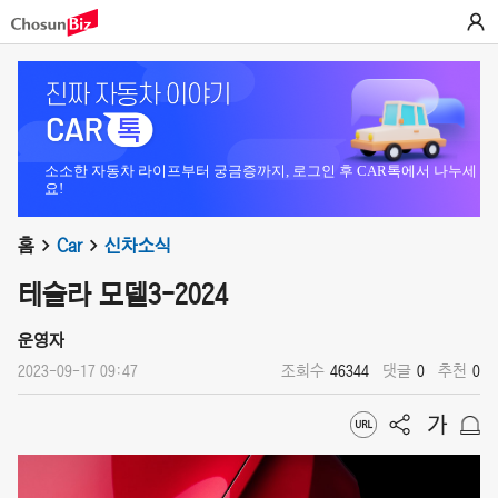
소소한 자동차 라이프부터 궁금증까지, 로그인 후 CAR톡에서 나누세
요!
홈
Car
신차소식
테슬라 모델3-2024
운영자
2023-09-17 09:47
조회수
46344
댓글
0
추천
0