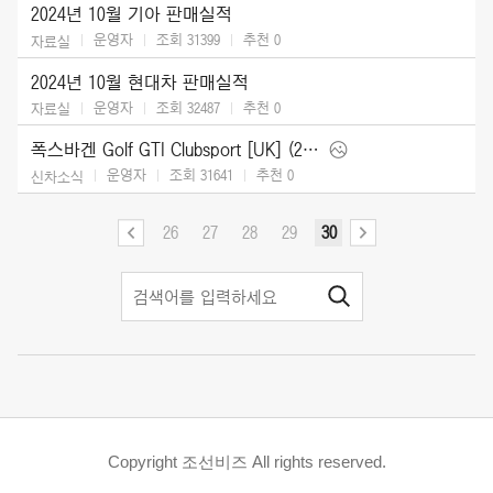
2024년 10월 기아 판매실적
운영자
조회 31399
추천
0
자료실
2024년 10월 현대차 판매실적
운영자
조회 32487
추천
0
자료실
폭스바겐 Golf GTI Clubsport [UK] (2025)
운영자
조회 31641
추천
0
신차소식
26
27
28
29
30
Copyright 조선비즈 All rights reserved.