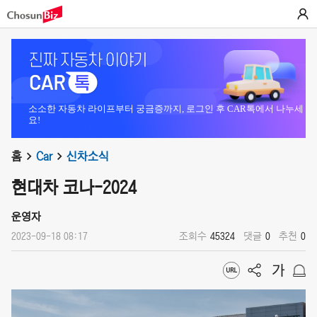
소소한 자동차 라이프부터 궁금증까지, 로그인 후 CAR톡에서 나누세
요!
홈
Car
신차소식
현대차 코나-2024
운영자
2023-09-18 08:17
조회수
45324
댓글
0
추천
0