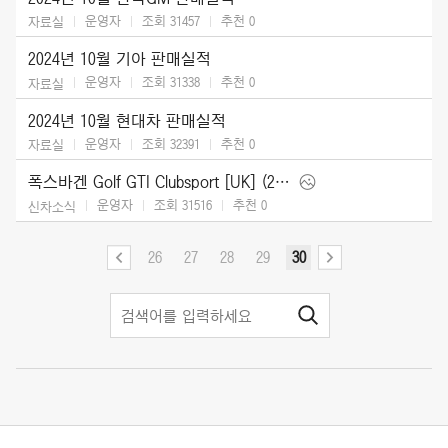
운영자
조회 31457
추천
0
자료실
2024년 10월 기아 판매실적
운영자
조회 31338
추천
0
자료실
2024년 10월 현대차 판매실적
운영자
조회 32391
추천
0
자료실
폭스바겐 Golf GTI Clubsport [UK] (2025)
운영자
조회 31516
추천
0
신차소식
26
27
28
29
30