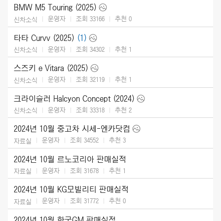
BMW M5 Touring (2025)
운영자
조회 33166
추천
0
신차소식
타타 Curvv (2025)
(1)
운영자
조회 34302
추천
1
신차소식
스즈키 e Vitara (2025)
운영자
조회 32119
추천
1
신차소식
크라이슬러 Halcyon Concept (2024)
운영자
조회 33318
추천
2
신차소식
2024년 10월 중고차 시세-엔카닷컴
운영자
조회 34552
추천
3
자료실
2024년 10월 르노코리아 판매실적
운영자
조회 31678
추천
1
자료실
2024년 10월 KG모빌리티 판매실적
운영자
조회 31772
추천
0
자료실
2024년 10월 한국GM 판매실적