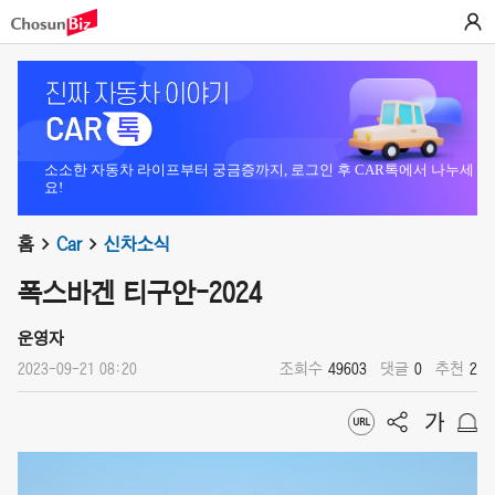
소소한 자동차 라이프부터 궁금증까지, 로그인 후 CAR톡에서 나누세
요!
홈
Car
신차소식
폭스바겐 티구안-2024
운영자
2023-09-21 08:20
조회수
49603
댓글
0
추천
2