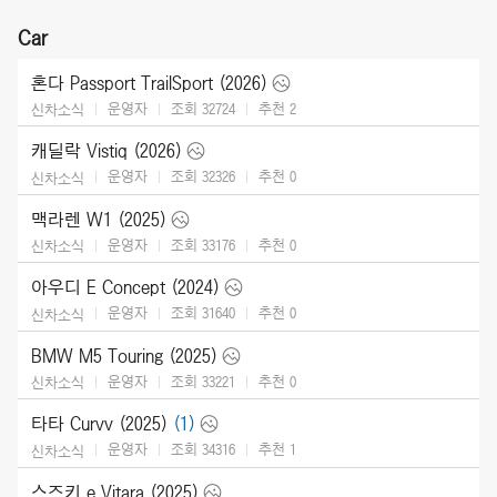
Car
혼다 Passport TrailSport (2026)
운영자
조회 32724
추천
2
신차소식
캐딜락 Vistiq (2026)
운영자
조회 32326
추천
0
신차소식
맥라렌 W1 (2025)
운영자
조회 33176
추천
0
신차소식
아우디 E Concept (2024)
운영자
조회 31640
추천
0
신차소식
BMW M5 Touring (2025)
운영자
조회 33221
추천
0
신차소식
타타 Curvv (2025)
(1)
운영자
조회 34316
추천
1
신차소식
스즈키 e Vitara (2025)