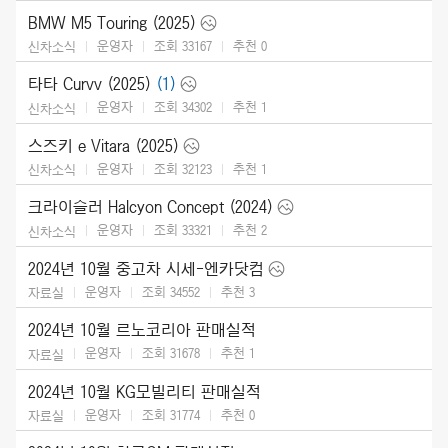
BMW M5 Touring (2025)
운영자
조회 33167
추천
0
신차소식
타타 Curvv (2025)
(1)
운영자
조회 34302
추천
1
신차소식
스즈키 e Vitara (2025)
운영자
조회 32123
추천
1
신차소식
크라이슬러 Halcyon Concept (2024)
운영자
조회 33321
추천
2
신차소식
2024년 10월 중고차 시세-엔카닷컴
운영자
조회 34552
추천
3
자료실
2024년 10월 르노코리아 판매실적
운영자
조회 31678
추천
1
자료실
2024년 10월 KG모빌리티 판매실적
운영자
조회 31774
추천
0
자료실