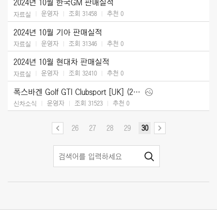
2024년 10월 한국GM 판매실적
운영자
조회 31458
추천
0
자료실
2024년 10월 기아 판매실적
운영자
조회 31346
추천
0
자료실
2024년 10월 현대차 판매실적
운영자
조회 32410
추천
0
자료실
폭스바겐 Golf GTI Clubsport [UK] (2025)
운영자
조회 31523
추천
0
신차소식
26
27
28
29
30