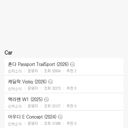
Car
혼다 Passport TrailSport (2026)
운영자
조회 32604
추천
2
신차소식
캐딜락 Vistiq (2026)
운영자
조회 32273
추천
0
신차소식
맥라렌 W1 (2025)
운영자
조회 33127
추천
0
신차소식
아우디 E Concept (2024)
운영자
조회 31588
추천
0
신차소식