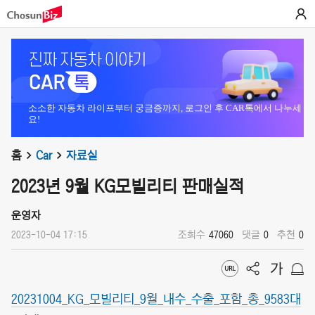
소소한 자동차 라이프부터 궁금증까지, 로그인 후 CAR톡에서 나누세
요!
홈
Car
자료실
2023년 9월 KG모빌리티 판매실적
운영자
2023-10-04 17:15
조회수
47060
댓글
0
추천
0
20231004_KG_모빌리티_9월_내수_수출_포함_총_9583대