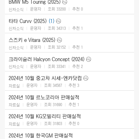
BMW M5 Touring (2025)
운영자
조회 33200
추천
0
신차소식
타타 Curvv (2025)
(1)
운영자
조회 34313
추천
1
신차소식
스즈키 e Vitara (2025)
운영자
조회 32152
추천
1
신차소식
크라이슬러 Halcyon Concept (2024)
운영자
조회 33341
추천
2
신차소식
2024년 10월 중고차 시세-엔카닷컴
운영자
조회 34587
추천
3
자료실
2024년 10월 르노코리아 판매실적
운영자
조회 31690
추천
1
자료실
2024년 10월 KG모빌리티 판매실적
운영자
조회 31803
추천
0
자료실
2024년 10월 한국GM 판매실적