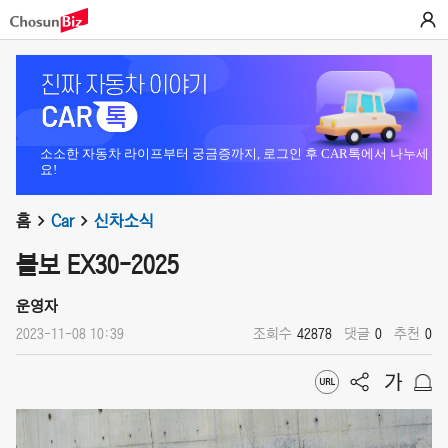
소소한 자동차 라이프부터 궁금증까지, 로그인 후 CAR톡에서 나누세
요!
홈
Car
신차소식
볼보 EX30-2025
운영자
2023-11-08 10:39
조회수
42878
댓글
0
추천
0