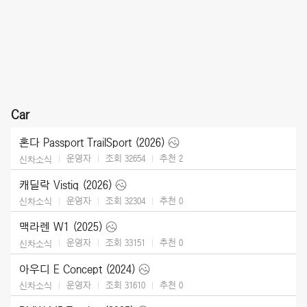
Car
혼다 Passport TrailSport (2026)
운영자
조회 32654
추천
2
신차소식
캐딜락 Vistiq (2026)
운영자
조회 32304
추천
0
신차소식
맥라렌 W1 (2025)
운영자
조회 33151
추천
0
신차소식
아우디 E Concept (2024)
운영자
조회 31610
추천
0
신차소식