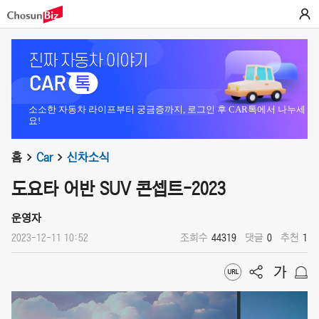
소소한 자동차 라이프부터 궁금증까지, 로그인 후 CAR톡에서 나누세
요!
홈
Car
신차소식
도요타 어반 SUV 콘셉트-2023
운영자
2023-12-11 10:52
조회수
44319
댓글
0
추천
1