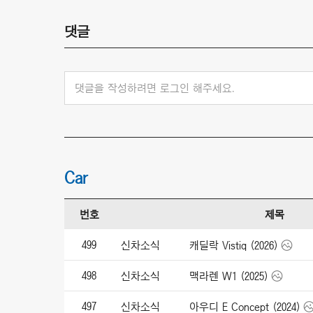
댓글
댓글을 작성하려면 로그인 해주세요.
Car
번호
제목
499
신차소식
캐딜락 Vistiq (2026)
498
신차소식
맥라렌 W1 (2025)
497
신차소식
아우디 E Concept (2024)