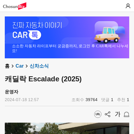
소소한 자동차 라이프부터 궁금증까지, 로그인 후 CAR톡에서 나누세
요!
홈
Car
신차소식
캐딜락 Escalade (2025)
운영자
2024-07-18 12:57
조회수
39764
댓글
1
추천
1