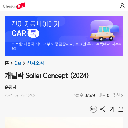
소소한 자동차 라이프부터 궁금증까지, 로그인 후 CAR톡에서 나누세
요!
홈
Car
신차소식
캐딜락 Sollei Concept (2024)
운영자
2024-07-23 16:02
조회수
37579
댓글
0
추천
2