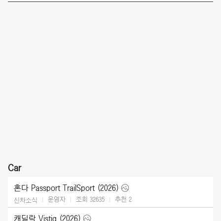
Car
혼다 Passport TrailSport (2026)
운영자
조회 32635
추천
2
신차소식
캐딜락 Vistiq (2026)