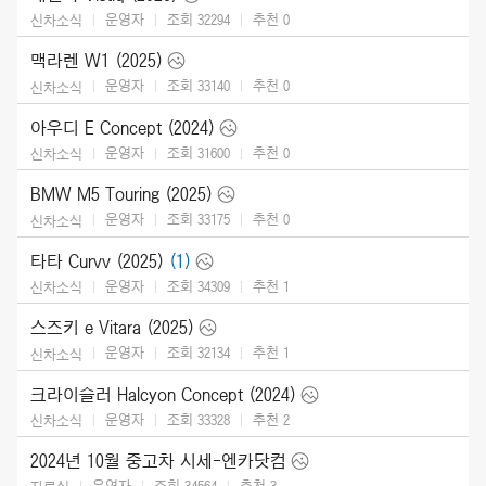
운영자
조회 32294
추천
0
신차소식
맥라렌 W1 (2025)
운영자
조회 33140
추천
0
신차소식
아우디 E Concept (2024)
운영자
조회 31600
추천
0
신차소식
BMW M5 Touring (2025)
운영자
조회 33175
추천
0
신차소식
타타 Curvv (2025)
(1)
운영자
조회 34309
추천
1
신차소식
스즈키 e Vitara (2025)
운영자
조회 32134
추천
1
신차소식
크라이슬러 Halcyon Concept (2024)
운영자
조회 33328
추천
2
신차소식
2024년 10월 중고차 시세-엔카닷컴
운영자
조회 34564
추천
3