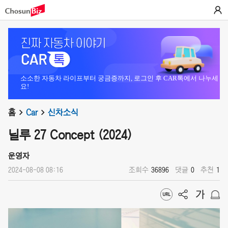
소소한 자동차 라이프부터 궁금증까지, 로그인 후 CAR톡에서 나누세
요!
홈
Car
신차소식
닐루 27 Concept (2024)
운영자
2024-08-08 08:16
조회수
36896
댓글
0
추천
1