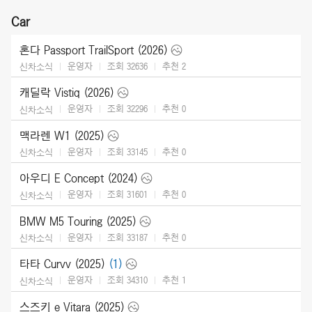
Car
혼다 Passport TrailSport (2026)
운영자
조회 32636
추천
2
신차소식
캐딜락 Vistiq (2026)
운영자
조회 32296
추천
0
신차소식
맥라렌 W1 (2025)
운영자
조회 33145
추천
0
신차소식
아우디 E Concept (2024)
운영자
조회 31601
추천
0
신차소식
BMW M5 Touring (2025)
운영자
조회 33187
추천
0
신차소식
타타 Curvv (2025)
(1)
운영자
조회 34310
추천
1
신차소식
스즈키 e Vitara (2025)