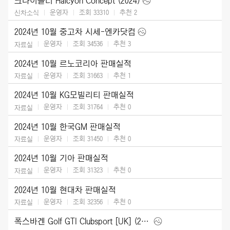
크라이슬러 Halcyon Concept (2024)
운영자
조회 33310
추천
2
신차소식
2024년 10월 중고차 시세-엔카닷컴
운영자
조회 34536
추천
3
자료실
2024년 10월 르노코리아 판매실적
운영자
조회 31663
추천
1
자료실
2024년 10월 KG모빌리티 판매실적
운영자
조회 31764
추천
0
자료실
2024년 10월 한국GM 판매실적
운영자
조회 31450
추천
0
자료실
2024년 10월 기아 판매실적
운영자
조회 31323
추천
0
자료실
2024년 10월 현대차 판매실적
운영자
조회 32356
추천
0
자료실
폭스바겐 Golf GTI Clubsport [UK] (2025)