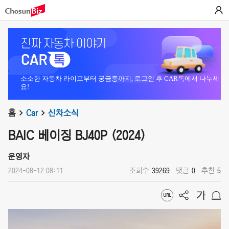
소소한 자동차 라이프부터 궁금증까지, 로그인 후 CAR톡에서 나누세
요!
홈
Car
신차소식
BAIC 베이징 BJ40P (2024)
운영자
2024-08-12 08:11
조회수
39269
댓글
0
추천
5