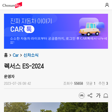
소소한 자동차 라이프부터 궁금증까지, 로그인 후 CAR톡에서 나누세
요!
홈
Car
신차소식
렉서스 ES-2024
운영자
2023-07-26 08:42
조회수
55658
댓글
1
추천
3