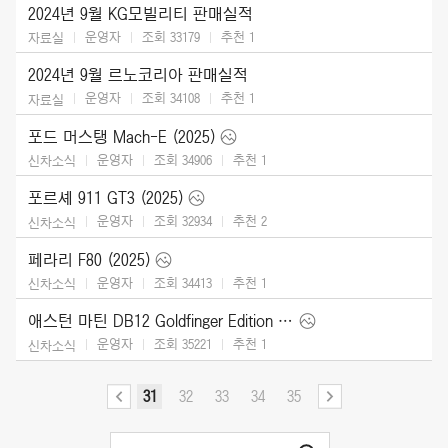
2024년 9월 KG모빌리티 판매실적
운영자
조회 33179
추천
1
자료실
2024년 9월 르노코리아 판매실적
운영자
조회 34108
추천
1
자료실
포드 머스탱 Mach-E (2025)
운영자
조회 34906
추천
1
신차소식
포르셰 911 GT3 (2025)
운영자
조회 32934
추천
2
신차소식
페라리 F80 (2025)
운영자
조회 34413
추천
1
신차소식
애스턴 마틴 DB12 Goldfinger Edition (2025)
운영자
조회 35221
추천
1
신차소식
31
32
33
34
35