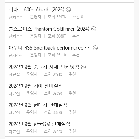
피아트 600e Abarth (2025)
운영자
조회 32978
추천
0
신차소식
롤스로이스 Phantom Goldfinger (2024)
운영자
조회 30897
추천
1
신차소식
아우디 RS5 Sportback performance edition (2024)
운영자
조회 35110
추천
1
신차소식
2024년 9월 중고차 시세-엔카닷컴
운영자
조회 34912
추천
1
자료실
2024년 9월 기아 판매실적
운영자
조회 32398
추천
1
자료실
2024년 9월 현대차 판매실적
운영자
조회 33979
추천
1
자료실
2024년 9월 한국GM 판매실적
운영자
조회 32442
추천
1
자료실