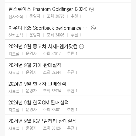
롤스로이스 Phantom Goldfinger (2024)
운영자
조회 30776
추천
1
신차소식
아우디 RS5 Sportback performance edition (2024)
운영자
조회 34995
추천
1
신차소식
2024년 9월 중고차 시세-엔카닷컴
운영자
조회 34817
추천
1
자료실
2024년 9월 기아 판매실적
운영자
조회 32344
추천
1
자료실
2024년 9월 현대차 판매실적
운영자
조회 33934
추천
1
자료실
2024년 9월 한국GM 판매실적
운영자
조회 32401
추천
1
자료실
2024년 9월 KG모빌리티 판매실적
운영자
조회 33126
추천
1
자료실