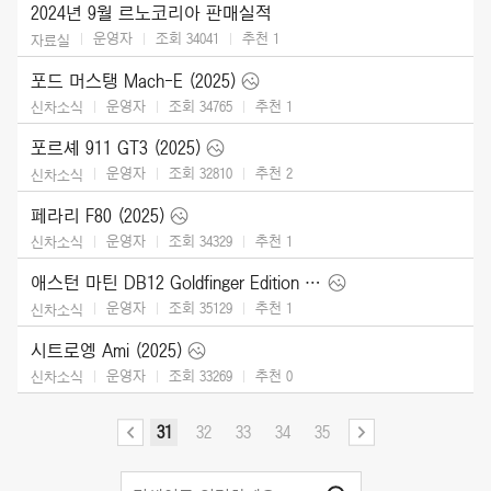
2024년 9월 르노코리아 판매실적
운영자
조회 34041
추천
1
자료실
포드 머스탱 Mach-E (2025)
운영자
조회 34765
추천
1
신차소식
포르셰 911 GT3 (2025)
운영자
조회 32810
추천
2
신차소식
페라리 F80 (2025)
운영자
조회 34329
추천
1
신차소식
애스턴 마틴 DB12 Goldfinger Edition (2025)
운영자
조회 35129
추천
1
신차소식
시트로엥 Ami (2025)
운영자
조회 33269
추천
0
신차소식
31
32
33
34
35