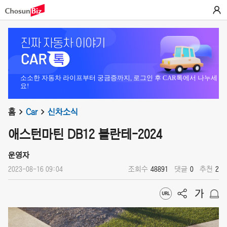
소소한 자동차 라이프부터 궁금증까지, 로그인 후 CAR톡에서 나누세
요!
홈
Car
신차소식
애스턴마틴 DB12 볼란테-2024
운영자
2023-08-16 09:04
조회수
48891
댓글
0
추천
2