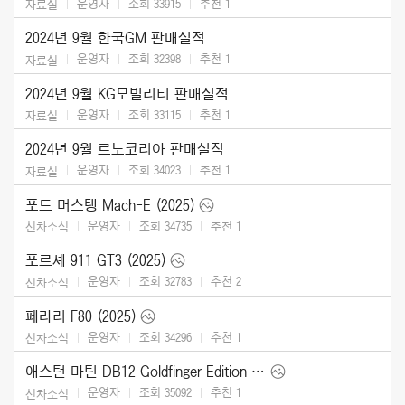
운영자
조회 33915
추천
1
자료실
2024년 9월 한국GM 판매실적
운영자
조회 32398
추천
1
자료실
2024년 9월 KG모빌리티 판매실적
운영자
조회 33115
추천
1
자료실
2024년 9월 르노코리아 판매실적
운영자
조회 34023
추천
1
자료실
포드 머스탱 Mach-E (2025)
운영자
조회 34735
추천
1
신차소식
포르셰 911 GT3 (2025)
운영자
조회 32783
추천
2
신차소식
페라리 F80 (2025)
운영자
조회 34296
추천
1
신차소식
애스턴 마틴 DB12 Goldfinger Edition (2025)
운영자
조회 35092
추천
1
신차소식