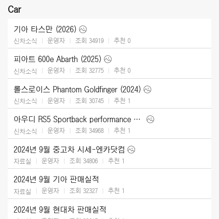
Car
기아 타스만 (2026)
운영자
조회 34919
추천
0
신차소식
피아트 600e Abarth (2025)
운영자
조회 32775
추천
0
신차소식
롤스로이스 Phantom Goldfinger (2024)
운영자
조회 30745
추천
1
신차소식
아우디 RS5 Sportback performance edition (2024)
운영자
조회 34968
추천
1
신차소식
2024년 9월 중고차 시세-엔카닷컴
운영자
조회 34806
추천
1
자료실
2024년 9월 기아 판매실적
운영자
조회 32327
추천
1
자료실
2024년 9월 현대차 판매실적