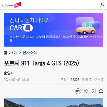
소소한 자동차 라이프부터 궁금증까지, 로그인 후 CAR톡에서 나누세
요!
홈
Car
신차소식
포르셰 911 Targa 4 GTS (2025)
운영자
2024-07-02 14:44
조회수
38377
댓글
0
추천
0