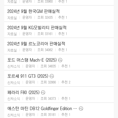
운영자
조회 33960
추천
1
자료실
2024년 9월 한국GM 판매실적
운영자
조회 32435
추천
1
자료실
2024년 9월 KG모빌리티 판매실적
운영자
조회 33161
추천
1
자료실
2024년 9월 르노코리아 판매실적
운영자
조회 34062
추천
1
자료실
포드 머스탱 Mach-E (2025)
운영자
조회 34835
추천
1
신차소식
포르셰 911 GT3 (2025)
운영자
조회 32866
추천
2
신차소식
페라리 F80 (2025)
운영자
조회 34373
추천
1
신차소식
애스턴 마틴 DB12 Goldfinger Edition (2025)
운영자
조회 35181
추천
1
신차소식