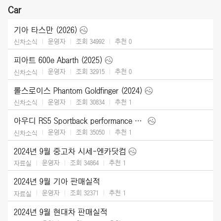
Car
기아 타스만 (2026)
운영자
조회 34992
추천
0
신차소식
피아트 600e Abarth (2025)
운영자
조회 32915
추천
0
신차소식
롤스로이스 Phantom Goldfinger (2024)
운영자
조회 30834
추천
1
신차소식
아우디 RS5 Sportback performance edition (2024)
운영자
조회 35050
추천
1
신차소식
2024년 9월 중고차 시세-엔카닷컴
운영자
조회 34864
추천
1
자료실
2024년 9월 기아 판매실적
운영자
조회 32371
추천
1
자료실
2024년 9월 현대차 판매실적