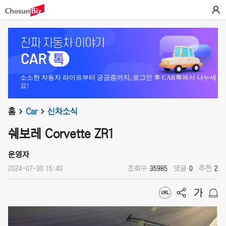
소소한 자동차 라이프부터 궁금증까지, 로그인 후 CAR톡에서 나누세
요!
홈
Car
신차소식
쉐보레 Corvette ZR1
운영자
2024-07-30 15:40
조회수
35985
댓글
0
추천
2