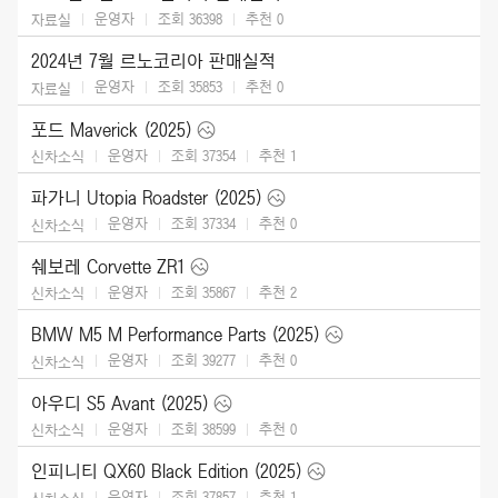
운영자
조회 36398
추천
0
자료실
2024년 7월 르노코리아 판매실적
운영자
조회 35853
추천
0
자료실
포드 Maverick (2025)
운영자
조회 37354
추천
1
신차소식
파가니 Utopia Roadster (2025)
운영자
조회 37334
추천
0
신차소식
쉐보레 Corvette ZR1
운영자
조회 35867
추천
2
신차소식
BMW M5 M Performance Parts (2025)
운영자
조회 39277
추천
0
신차소식
아우디 S5 Avant (2025)
운영자
조회 38599
추천
0
신차소식
인피니티 QX60 Black Edition (2025)
운영자
조회 37857
추천
1