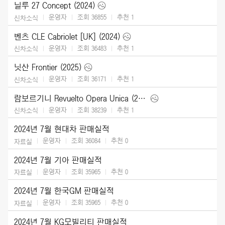
닐루 27 Concept (2024)
운영자
조회 36855
추천
1
신차소식
벤츠 CLE Cabriolet [UK] (2024)
운영자
조회 36483
추천
1
신차소식
닛산 Frontier (2025)
운영자
조회 36171
추천
1
신차소식
람보르기니 Revuelto Opera Unica (2024)
운영자
조회 38239
추천
1
신차소식
2024년 7월 현대차 판매실적
운영자
조회 36084
추천
0
자료실
2024년 7월 기아 판매실적
운영자
조회 35965
추천
0
자료실
2024년 7월 한국GM 판매실적
운영자
조회 35965
추천
0
자료실
2024년 7월 KG모빌리티 판매실적