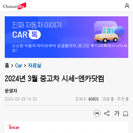
소소한 자동차 라이프부터 궁금증까지, 로그인 후 CAR톡에서 나누세
요!
홈
Car
자료실
2024년 3월 중고차 시세-엔카닷컴
운영자
2024-03-28 15:20
조회수
40803
댓글
0
추천
0