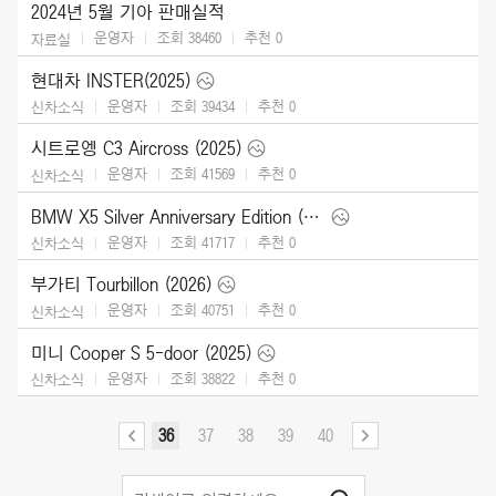
2024년 5월 기아 판매실적
운영자
조회 38460
추천
0
자료실
현대차 INSTER(2025)
운영자
조회 39434
추천
0
신차소식
시트로엥 C3 Aircross (2025)
운영자
조회 41569
추천
0
신차소식
BMW X5 Silver Anniversary Edition (2024)
운영자
조회 41717
추천
0
신차소식
부가티 Tourbillon (2026)
운영자
조회 40751
추천
0
신차소식
미니 Cooper S 5-door (2025)
운영자
조회 38822
추천
0
신차소식
36
37
38
39
40