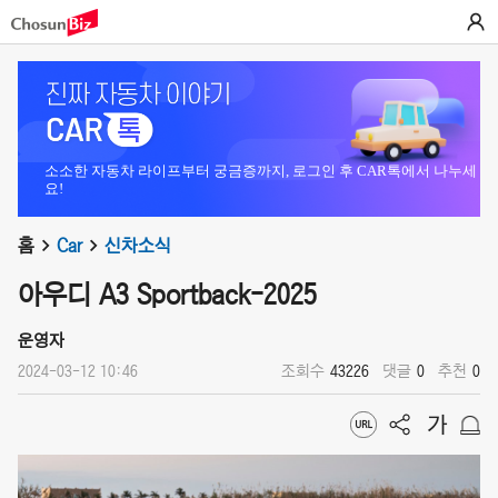
소소한 자동차 라이프부터 궁금증까지, 로그인 후 CAR톡에서 나누세
요!
홈
Car
신차소식
아우디 A3 Sportback-2025
운영자
2024-03-12 10:46
조회수
43226
댓글
0
추천
0