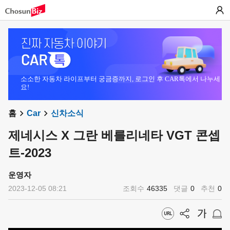
소소한 자동차 라이프부터 궁금증까지, 로그인 후 CAR톡에서 나누세
요!
홈
Car
신차소식
제네시스 X 그란 베를리네타 VGT 콘셉
트-2023
운영자
2023-12-05 08:21
조회수
46335
댓글
0
추천
0