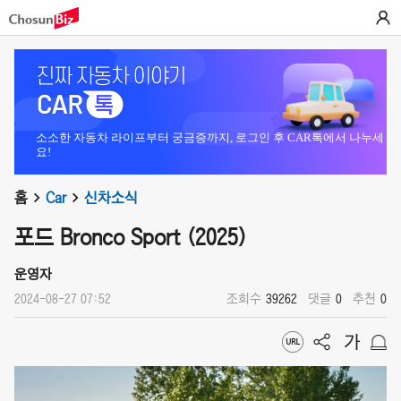
소소한 자동차 라이프부터 궁금증까지, 로그인 후 CAR톡에서 나누세
요!
홈
Car
신차소식
포드 Bronco Sport (2025)
운영자
2024-08-27 07:52
조회수
39262
댓글
0
추천
0