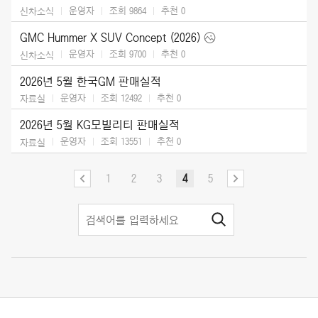
운영자
조회 9864
추천
0
신차소식
GMC Hummer X SUV Concept (2026)
운영자
조회 9700
추천
0
신차소식
2026년 5월 한국GM 판매실적
운영자
조회 12492
추천
0
자료실
2026년 5월 KG모빌리티 판매실적
운영자
조회 13551
추천
0
자료실
1
2
3
4
5