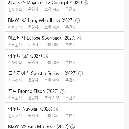
제네시스 Magma GT3 Concept (2026)
운영자
조회 7463
추천
2
신차소식
BMW iX3 Long Wheelbase (2027)
운영자
조회 7007
추천
0
신차소식
미츠비시 Eclipse Sportback (2027)
운영자
조회 6986
추천
0
신차소식
아우디 Q7 (2027)
운영자
조회 8002
추천
2
신차소식
롤스로이스 Spectre Series II (2027)
운영자
조회 9057
추천
0
신차소식
포드 Bronco Filson (2027)
운영자
조회 8185
추천
0
신차소식
아우디 Nuvolari (2028)
운영자
조회 8578
추천
0
신차소식
BMW M2 with M xDrive (2027)