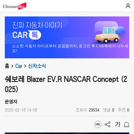
소소한 자동차 라이프부터 궁금증까지, 로그인 후 CAR톡에서 나누세
요!
홈
Car
신차소식
쉐보레 Blazer EV.R NASCAR Concept (2
025)
운영자
2025-02-18 14:08
조회수
29534
댓글
0
추천
0