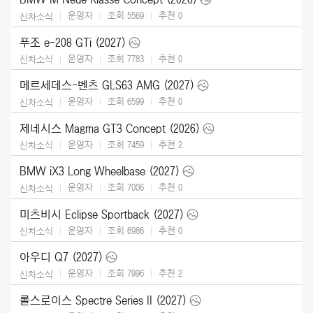
운영자
조회 5569
추천
0
신차소식
푸조 e-208 GTi (2027)
운영자
조회 7783
추천
0
신차소식
메르세데스-벤츠 GLS63 AMG (2027)
운영자
조회 6599
추천
0
신차소식
제네시스 Magma GT3 Concept (2026)
운영자
조회 7459
추천
2
신차소식
BMW iX3 Long Wheelbase (2027)
운영자
조회 7006
추천
0
신차소식
미츠비시 Eclipse Sportback (2027)
운영자
조회 6986
추천
0
신차소식
아우디 Q7 (2027)
운영자
조회 7996
추천
2
신차소식
롤스로이스 Spectre Series II (2027)