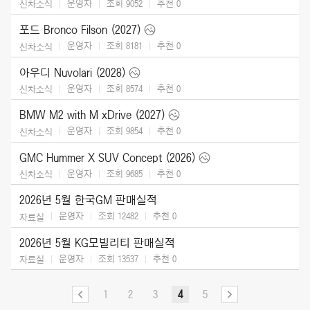
운영자
조회 9052
추천
0
신차소식
포드 Bronco Filson (2027)
운영자
조회 8181
추천
0
신차소식
아우디 Nuvolari (2028)
운영자
조회 8574
추천
0
신차소식
BMW M2 with M xDrive (2027)
운영자
조회 9854
추천
0
신차소식
GMC Hummer X SUV Concept (2026)
운영자
조회 9685
추천
0
신차소식
2026년 5월 한국GM 판매실적
운영자
조회 12482
추천
0
자료실
2026년 5월 KG모빌리티 판매실적
운영자
조회 13537
추천
0
자료실
1
2
3
4
5