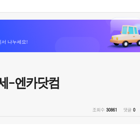
에서 나누세요!
시세-엔카닷컴
조회수
30861
댓글
0