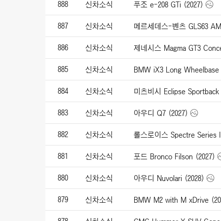
888
신차소식
푸조 e-208 GTi (2027)
887
신차소식
메르세데스-벤츠 GLS63 AMG
886
신차소식
제네시스 Magma GT3 Concep
885
신차소식
BMW iX3 Long Wheelbase 
884
신차소식
미츠비시 Eclipse Sportback 
883
신차소식
아우디 Q7 (2027)
882
신차소식
롤스로이스 Spectre Series II
881
신차소식
포드 Bronco Filson (2027)
880
신차소식
아우디 Nuvolari (2028)
879
신차소식
BMW M2 with M xDrive (20