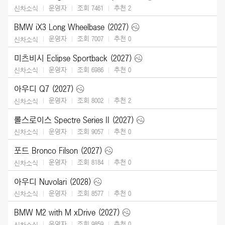
운영자
조회 7461
추천
2
신차소식
BMW iX3 Long Wheelbase (2027)
운영자
조회 7007
추천
0
신차소식
미츠비시 Eclipse Sportback (2027)
운영자
조회 6986
추천
0
신차소식
아우디 Q7 (2027)
운영자
조회 8002
추천
2
신차소식
롤스로이스 Spectre Series II (2027)
운영자
조회 9057
추천
0
신차소식
포드 Bronco Filson (2027)
운영자
조회 8184
추천
0
신차소식
아우디 Nuvolari (2028)
운영자
조회 8577
추천
0
신차소식
BMW M2 with M xDrive (2027)
운영자
조회 9859
추천
0
신차소식