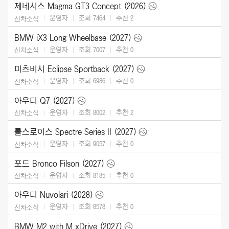
제네시스 Magma GT3 Concept (2026)
운영자
조회 7464
추천
2
신차소식
BMW iX3 Long Wheelbase (2027)
운영자
조회 7007
추천
0
신차소식
미츠비시 Eclipse Sportback (2027)
운영자
조회 6986
추천
0
신차소식
아우디 Q7 (2027)
운영자
조회 8002
추천
2
신차소식
롤스로이스 Spectre Series II (2027)
운영자
조회 9057
추천
0
신차소식
포드 Bronco Filson (2027)
운영자
조회 8185
추천
0
신차소식
아우디 Nuvolari (2028)
운영자
조회 8578
추천
0
신차소식
BMW M2 with M xDrive (2027)