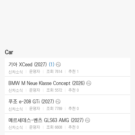
Car
기아 XCeed (2027)
(1)
운영자
조회 7614
추천
1
신차소식
BMW M Neue Klasse Concept (2026)
운영자
조회 5572
추천
0
신차소식
푸조 e-208 GTi (2027)
운영자
조회 7789
추천
0
신차소식
메르세데스-벤츠 GLS63 AMG (2027)
운영자
조회 6608
추천
0
신차소식