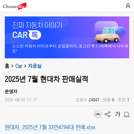
소소한 자동차 라이프부터 궁금증까지, 로그인 후 CAR톡에서 나누세
요!
홈
Car
자료실
2025년 7월 현대차 판매실적
운영자
2025-08-01 17:17
조회수
24947
댓글
0
추천
1
현대차, 2025년 7월 33만4794대 판매.xlsx