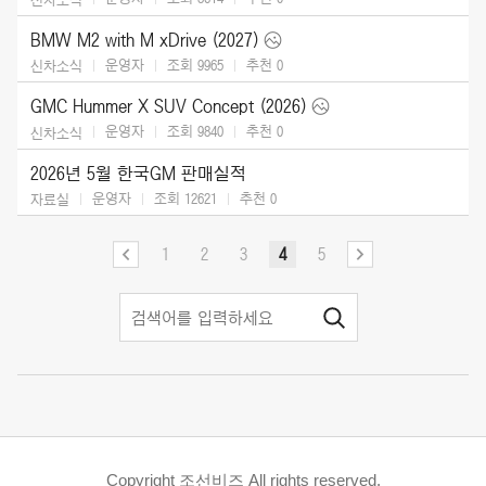
BMW M2 with M xDrive (2027)
운영자
조회 9965
추천
0
신차소식
GMC Hummer X SUV Concept (2026)
운영자
조회 9840
추천
0
신차소식
2026년 5월 한국GM 판매실적
운영자
조회 12621
추천
0
자료실
1
2
3
4
5
Copyright 조선비즈 All rights reserved.