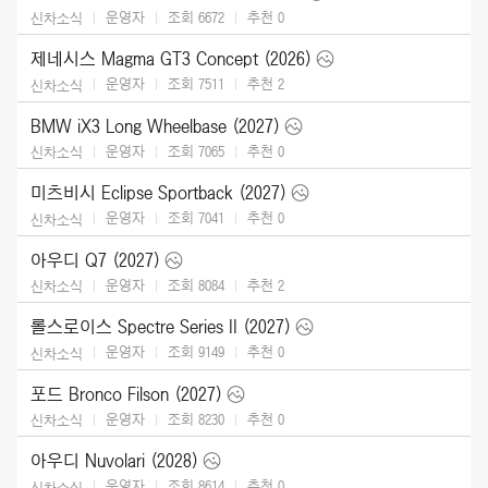
운영자
조회 6672
추천
0
신차소식
제네시스 Magma GT3 Concept (2026)
운영자
조회 7511
추천
2
신차소식
BMW iX3 Long Wheelbase (2027)
운영자
조회 7065
추천
0
신차소식
미츠비시 Eclipse Sportback (2027)
운영자
조회 7041
추천
0
신차소식
아우디 Q7 (2027)
운영자
조회 8084
추천
2
신차소식
롤스로이스 Spectre Series II (2027)
운영자
조회 9149
추천
0
신차소식
포드 Bronco Filson (2027)
운영자
조회 8230
추천
0
신차소식
아우디 Nuvolari (2028)
운영자
조회 8614
추천
0
신차소식