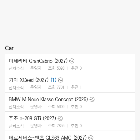
Car
마세라티 GranCabrio (2027)
운영자
조회 5393
추천
0
신차소식
기아 XCeed (2027)
(1)
운영자
조회 7701
추천
1
신차소식
BMW M Neue Klasse Concept (2026)
운영자
조회 5609
추천
0
신차소식
푸조 e-208 GTi (2027)
운영자
조회 7855
추천
0
신차소식
메르세데스-벤츠 GLS63 AMG (2027)