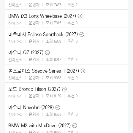
운영자
조회 7467
추천
2
신차소식
BMW iX3 Long Wheelbase (2027)
운영자
조회 7015
추천
0
신차소식
미츠비시 Eclipse Sportback (2027)
운영자
조회 6989
추천
0
신차소식
아우디 Q7 (2027)
운영자
조회 8017
추천
2
신차소식
롤스로이스 Spectre Series II (2027)
운영자
조회 9068
추천
0
신차소식
포드 Bronco Filson (2027)
운영자
조회 8189
추천
0
신차소식
아우디 Nuvolari (2028)
운영자
조회 8583
추천
0
신차소식
BMW M2 with M xDrive (2027)
운영자
조회 9878
추천
0
신차소식