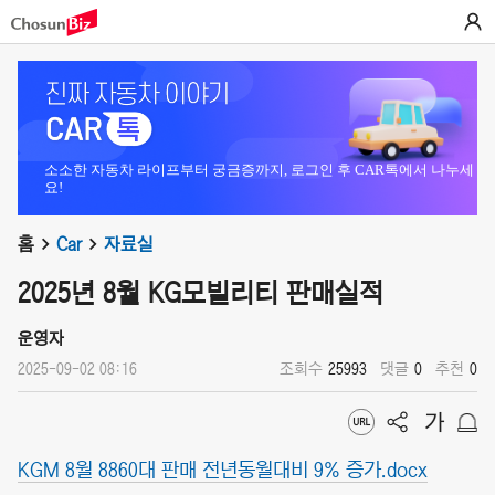
소소한 자동차 라이프부터 궁금증까지, 로그인 후 CAR톡에서 나누세
요!
홈
Car
자료실
2025년 8월 KG모빌리티 판매실적
운영자
2025-09-02 08:16
조회수
25993
댓글
0
추천
0
KGM 8월 8860대 판매 전년동월대비 9% 증가.docx