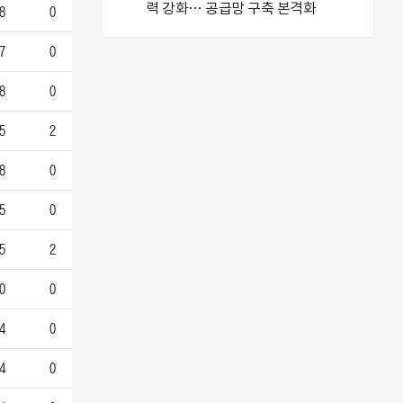
8
0
7
0
8
0
5
2
8
0
5
0
5
2
0
0
4
0
4
0