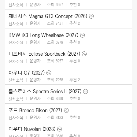
운영자
조회 6557
추천
0
신차소식
제네시스 Magma GT3 Concept (2026)
운영자
조회 7431
추천
2
신차소식
BMW iX3 Long Wheelbase (2027)
운영자
조회 6979
추천
0
신차소식
미츠비시 Eclipse Sportback (2027)
운영자
조회 6957
추천
0
신차소식
아우디 Q7 (2027)
운영자
조회 7958
추천
2
신차소식
롤스로이스 Spectre Series II (2027)
운영자
조회 8999
추천
0
신차소식
포드 Bronco Filson (2027)
운영자
조회 8133
추천
0
신차소식
아우디 Nuvolari (2028)
운영자
조회 8546
추천
0
신차소식