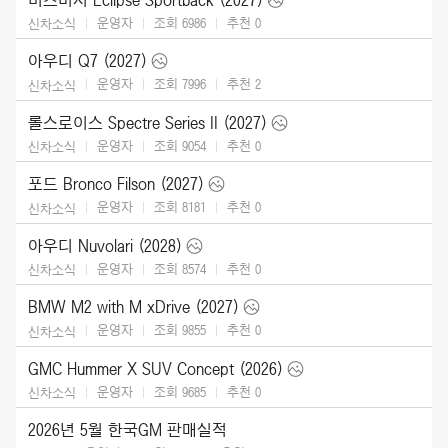
운영자
조회 6986
추천
0
신차소식
아우디 Q7 (2027)
운영자
조회 7996
추천
2
신차소식
롤스로이스 Spectre Series II (2027)
운영자
조회 9054
추천
0
신차소식
포드 Bronco Filson (2027)
운영자
조회 8181
추천
0
신차소식
아우디 Nuvolari (2028)
운영자
조회 8574
추천
0
신차소식
BMW M2 with M xDrive (2027)
운영자
조회 9855
추천
0
신차소식
GMC Hummer X SUV Concept (2026)
운영자
조회 9685
추천
0
신차소식
2026년 5월 한국GM 판매실적