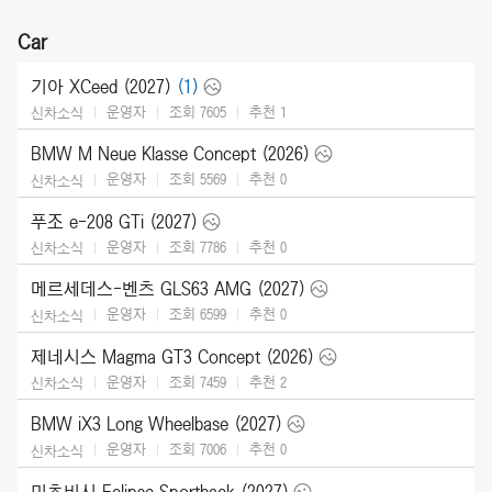
Car
기아 XCeed (2027)
(1)
운영자
조회 7605
추천
1
신차소식
BMW M Neue Klasse Concept (2026)
운영자
조회 5569
추천
0
신차소식
푸조 e-208 GTi (2027)
운영자
조회 7786
추천
0
신차소식
메르세데스-벤츠 GLS63 AMG (2027)
운영자
조회 6599
추천
0
신차소식
제네시스 Magma GT3 Concept (2026)
운영자
조회 7459
추천
2
신차소식
BMW iX3 Long Wheelbase (2027)
운영자
조회 7006
추천
0
신차소식
미츠비시 Eclipse Sportback (2027)