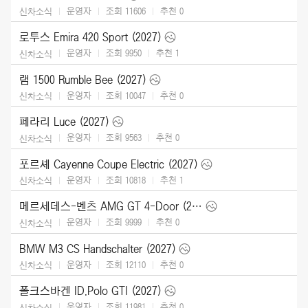
운영자
조회 11606
추천
0
신차소식
로투스 Emira 420 Sport (2027)
운영자
조회 9950
추천
1
신차소식
램 1500 Rumble Bee (2027)
운영자
조회 10047
추천
0
신차소식
페라리 Luce (2027)
운영자
조회 9563
추천
0
신차소식
포르셰 Cayenne Coupe Electric (2027)
운영자
조회 10818
추천
1
신차소식
메르세데스-벤츠 AMG GT 4-Door (2027)
운영자
조회 9999
추천
0
신차소식
BMW M3 CS Handschalter (2027)
운영자
조회 12110
추천
0
신차소식
폴크스바겐 ID.Polo GTI (2027)
운영자
조회 11981
추천
0
신차소식