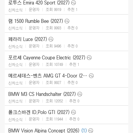
로투스 Emira 420 Sport (2027)
운영자
조회 9919
추천
1
신차소식
램 1500 Rumble Bee (2027)
운영자
조회 9993
추천
0
신차소식
페라리 Luce (2027)
운영자
조회 9496
추천
0
신차소식
포르셰 Cayenne Coupe Electric (2027)
운영자
조회 10749
추천
1
신차소식
메르세데스-벤츠 AMG GT 4-Door (2027)
운영자
조회 9927
추천
0
신차소식
BMW M3 CS Handschalter (2027)
운영자
조회 12052
추천
0
신차소식
폴크스바겐 ID.Polo GTI (2027)
운영자
조회 11944
추천
0
신차소식
BMW Vision Alpina Concept (2026)
(1)