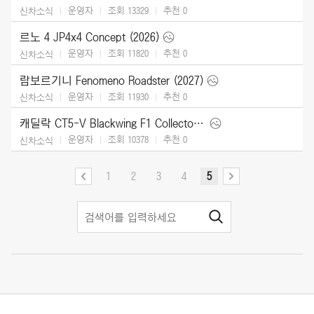
운영자
조회 13329
추천
0
신차소식
르노 4 JP4x4 Concept (2026)
운영자
조회 11820
추천
0
신차소식
람보르기니 Fenomeno Roadster (2027)
운영자
조회 11930
추천
0
신차소식
캐딜락 CT5-V Blackwing F1 Collector Series (2026)
운영자
조회 10378
추천
0
신차소식
1
2
3
4
5