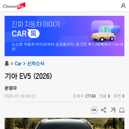
소소한 자동차 라이프부터 궁금증까지, 로그인 후 CAR톡에서 나누세
요!
홈
Car
신차소식
기아 EV5 (2026)
운영자
2025-07-09 08:22
조회수
27168
댓글
0
추천
0