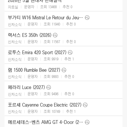
2026년 5월 현대차 판매실적
운영자
조회 13468
추천
0
자료실
부가티 W16 Mistral Le Retour du Jeune Prince (2026)
운영자
조회 11940
추천
0
신차소식
렉서스 ES 350h (2026)
운영자
조회 11567
추천
0
신차소식
로투스 Emira 420 Sport (2027)
운영자
조회 9919
추천
1
신차소식
램 1500 Rumble Bee (2027)
운영자
조회 9993
추천
0
신차소식
페라리 Luce (2027)
운영자
조회 9496
추천
0
신차소식
포르셰 Cayenne Coupe Electric (2027)
운영자
조회 10749
추천
1
신차소식
메르세데스-벤츠 AMG GT 4-Door (2027)