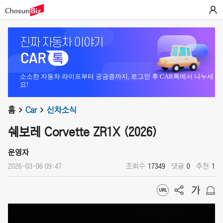
소소한 자동차 라이프부터 궁금증까지, 로그인 후 CAR톡에서 나누세
요!
홈
Car
신차소식
쉐보레 Corvette ZR1X (2026)
운영자
2026-03-06 09:47
조회수
17349
댓글
0
추천
1